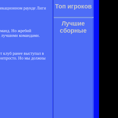
Топ игроков
фикационном раунде Лиги
Лучшие
сборные
команд. Но жребий
 с лучшими командами.
т клуб ранее выступал в
и непросто. Но мы должны