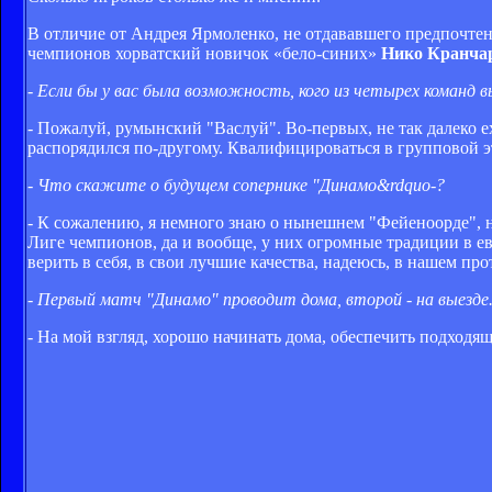
В отличие от Андрея Ярмоленко, не отдававшего предпочт
чемпионов хорватский новичок «бело-синих»
Нико Кранча
- Если бы у вас была возможность, кого из четырех команд 
- Пожалуй, румынский "Васлуй". Во-первых, не так далеко ех
распорядился по-другому. Квалифицироваться в групповой э
- Что скажите о будущем сопернике "Динамо&rdquo-?
- К сожалению, я немного знаю о нынешнем "Фейеноорде", но
Лиге чемпионов, да и вообще, у них огромные традиции в ев
верить в себя, в свои лучшие качества, надеюсь, в нашем п
- Первый матч "Динамо" проводит дома, второй - на выезде
- На мой взгляд, хорошо начинать дома, обеспечить подходящи