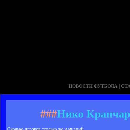
|
НОВОСТИ ФУТБОЛА
СТ
###
Нико Кранчар
Сколько игроков столько же и мнений.