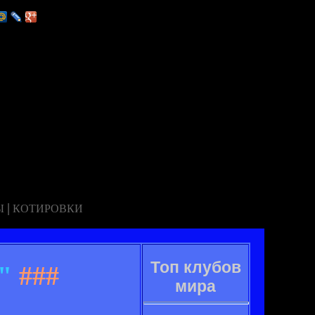
|
Ы
КОТИРОВКИ
Топ клубов
"
###
мира