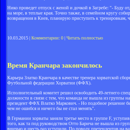
Нико проведет отпуск с женой и дочкой в Загребе: "- Буду о
на море, в теплые края. Точно также, в семейном кругу соби
возвращения в Киев, планирую приступить к тренировкам, ч
10.03.2015 |
Комментарии: 0
|
Читать полностью
Время Кранчара закончилось
Карьера Златко Кранчара в качестве тренера хорватской сбо
Футбольной федерации Хорватии (ФФХ).
Исполнительный комитет решил освободить 49-летнего специ
должности в связи с тем, что команда не вышла из группы на
президент ФФХ Влатко Маркович. - Но подобное решение было
чем не ошибся и ничего бы не стал менять".
В Германии хорваты заняли третье место в группе F, уступ
того, как та под руководством Отто Барича не вышла из гр
вничью и шесть раз уступили. По поводу претендентов на в