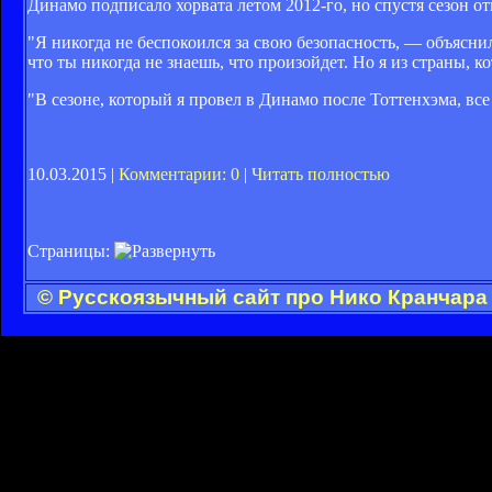
Динамо подписало хорвата летом 2012-го, но спустя сезон от
"Я никогда не беспокоился за свою безопасность, — объясни
что ты никогда не знаешь, что произойдет. Но я из страны, 
"В сезоне, который я провел в Динамо после Тоттенхэма, все
10.03.2015 |
Комментарии: 0
|
Читать полностью
Страницы:
© Русскоязычный сайт про Нико Кранчара 