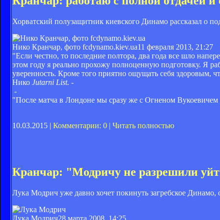
Кранчар: работаю с полной отдачей и
Хорватский полузащитник киевского Динамо рассказал о подг
Нико Кранчар, фото fcdynamo.kiev.ua
11 февраля 2013, 21:27
"Если честно, то последние полтора, два года все шло напе
этом году я реально прохожу полноценную подготовку. Я ра
уверенность. Кроме того приятно ощущать себя здоровым, чт
Нико
Jutarni List. -
-
"После матча в Лондоне мы сразу же с Огненом Вукоевичем
10.03.2015 |
Комментарии: 0
|
Читать полностью
Кранчар: "Модричу не разрешили уйт
Лука Модрич уже давно хочет покинуть загребское Динамо, о
Лука Модрич
28 марта 2008, 14:25